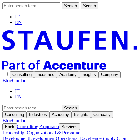
Search
Search
IT
EN
Consulting
Industries
Academy
Insights
Company
Blog
Contact
IT
EN
Search
Consulting
Industries
Academy
Insights
Company
Blog
Contact
Consulting Approach
Back
Services
Leadership, Organizational & Personnel
Development
Development
Operational Excellence
Supply Chain