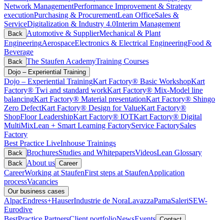
Network Management
Performance Improvement & Strategy
execution
Purchasing & Procurement
Lean Office
Sales &
Service
Digitalization & Industry 4.0
Interim Management
Automotive & Supplier
Mechanical & Plant
Back
Engineering
Aerospace
Electronics & Electrical Engineering
Food &
Beverage
The Staufen Academy
Training Courses
Back
Dojo – Experiential Training
Dojo – Experiential Training
Kart Factory® Basic Workshop
Kart
Factory® Twi and standard work
Kart Factory® Mix-Model line
balancing
Kart Factory® Material presentation
Kart Factory® Shingo
Zero Defect
Kart Factory® Design for Value
Kart Factory®
ShopFloor Leadership
Kart Factory® IOT
Kart Factory® Digital
MultiMix
Lean + Smart Learning Factory
Service Factory
Sales
Factory
Best Practice Live
Inhouse Trainings
Brochures
Studies and Whitepapers
Videos
Lean Glossary
Back
About us
Back
Career
Career
Working at Staufen
First steps at Staufen
Application
process
Vacancies
Our business cases
Alpac
Endress+Hauser
Industrie de Nora
Lavazza
Pama
Saleri
SEW-
Eurodive
BestPractice Partners
Client portfolio
News
Events
Contact