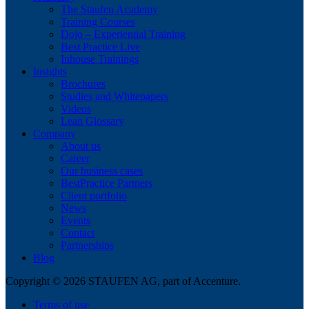
The Staufen Academy
Training Courses
Dojo – Experiential Training
Best Practice Live
Inhouse Trainings
Insights
Brochures
Studies and Whitepapers
Videos
Lean Glossary
Company
About us
Career
Our business cases
BestPractice Partners
Client portfolio
News
Events
Contact
Partnerships
Blog
Copyright © 2026 STAUFEN AG, part of Accenture.
Terms of use