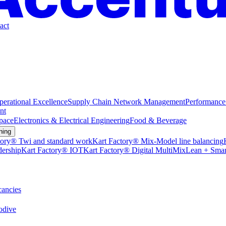
act
perational Excellence
Supply Chain Network Management
Performance
nt
pace
Electronics & Electrical Engineering
Food & Beverage
ning
tory® Twi and standard work
Kart Factory® Mix-Model line balancing
dership
Kart Factory® IOT
Kart Factory® Digital MultiMix
Lean + Smar
ancies
dive