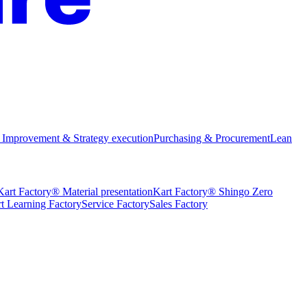
 Improvement & Strategy execution
Purchasing & Procurement
Lean
Kart Factory® Material presentation
Kart Factory® Shingo Zero
t Learning Factory
Service Factory
Sales Factory