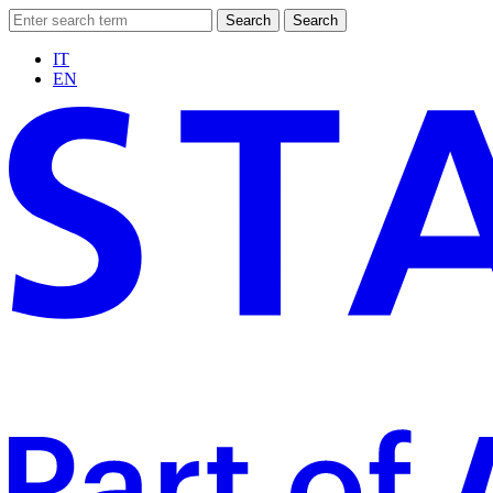
Search
Search
IT
EN