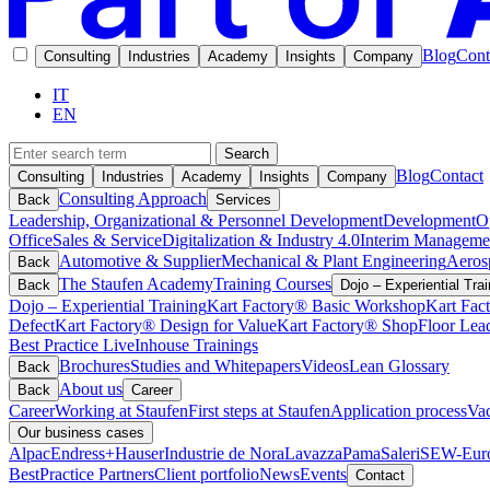
Blog
Cont
Consulting
Industries
Academy
Insights
Company
IT
EN
Search
Blog
Contact
Consulting
Industries
Academy
Insights
Company
Consulting Approach
Back
Services
Leadership, Organizational & Personnel Development
Development
O
Office
Sales & Service
Digitalization & Industry 4.0
Interim Manageme
Automotive & Supplier
Mechanical & Plant Engineering
Aeros
Back
The Staufen Academy
Training Courses
Back
Dojo – Experiential Trai
Dojo – Experiential Training
Kart Factory® Basic Workshop
Kart Fac
Defect
Kart Factory® Design for Value
Kart Factory® ShopFloor Lea
Best Practice Live
Inhouse Trainings
Brochures
Studies and Whitepapers
Videos
Lean Glossary
Back
About us
Back
Career
Career
Working at Staufen
First steps at Staufen
Application process
Vac
Our business cases
Alpac
Endress+Hauser
Industrie de Nora
Lavazza
Pama
Saleri
SEW-Euro
BestPractice Partners
Client portfolio
News
Events
Contact