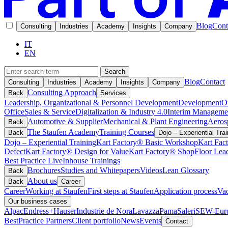
Blog
Cont
Consulting
Industries
Academy
Insights
Company
IT
EN
Search
Blog
Contact
Consulting
Industries
Academy
Insights
Company
Consulting Approach
Back
Services
Leadership, Organizational & Personnel Development
Development
O
Office
Sales & Service
Digitalization & Industry 4.0
Interim Manageme
Automotive & Supplier
Mechanical & Plant Engineering
Aeros
Back
The Staufen Academy
Training Courses
Back
Dojo – Experiential Trai
Dojo – Experiential Training
Kart Factory® Basic Workshop
Kart Fac
Defect
Kart Factory® Design for Value
Kart Factory® ShopFloor Lea
Best Practice Live
Inhouse Trainings
Brochures
Studies and Whitepapers
Videos
Lean Glossary
Back
About us
Back
Career
Career
Working at Staufen
First steps at Staufen
Application process
Vac
Our business cases
Alpac
Endress+Hauser
Industrie de Nora
Lavazza
Pama
Saleri
SEW-Euro
BestPractice Partners
Client portfolio
News
Events
Contact