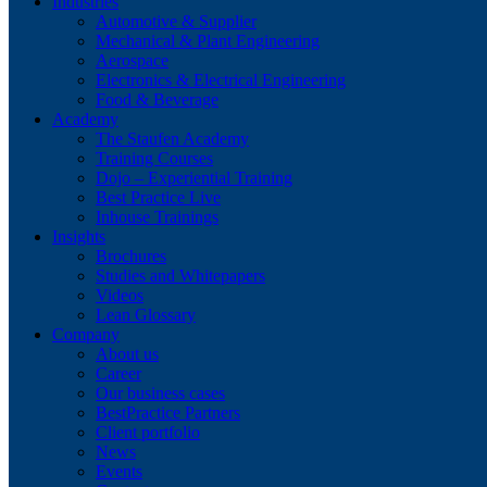
Industries
Automotive & Supplier
Mechanical & Plant Engineering
Aerospace
Electronics & Electrical Engineering
Food & Beverage
Academy
The Staufen Academy
Training Courses
Dojo – Experiential Training
Best Practice Live
Inhouse Trainings
Insights
Brochures
Studies and Whitepapers
Videos
Lean Glossary
Company
About us
Career
Our business cases
BestPractice Partners
Client portfolio
News
Events