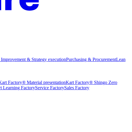
 Improvement & Strategy execution
Purchasing & Procurement
Lean
Kart Factory® Material presentation
Kart Factory® Shingo Zero
t Learning Factory
Service Factory
Sales Factory