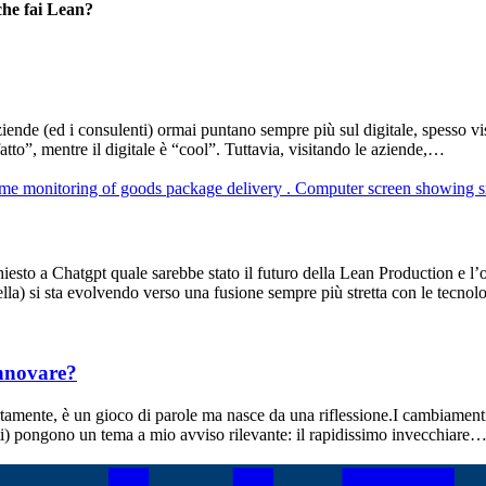
che fai Lean?
ende (ed i consulenti) ormai puntano sempre più sul digitale, spesso vist
tto”, mentre il digitale è “cool”. Tuttavia, visitando le aziende,…
to a Chatgpt quale sarebbe stato il futuro della Lean Production e l’out
lla) si sta evolvendo verso una fusione sempre più stretta con le tecno
innovare?
rtamente, è un gioco di parole ma nasce da una riflessione.I cambiame
nti) pongono un tema a mio avviso rilevante: il rapidissimo invecchiare