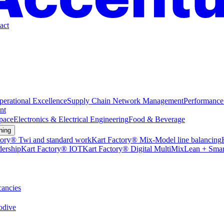
act
perational Excellence
Supply Chain Network Management
Performance
nt
pace
Electronics & Electrical Engineering
Food & Beverage
ning
tory® Twi and standard work
Kart Factory® Mix-Model line balancing
dership
Kart Factory® IOT
Kart Factory® Digital MultiMix
Lean + Smar
ancies
dive