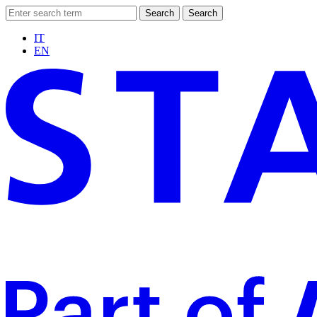
Search
Search
IT
EN