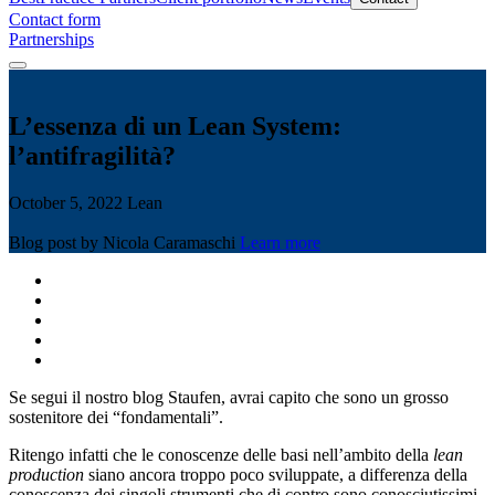
Contact form
Partnerships
L’essenza di un Lean System:
l’antifragilità?
October 5, 2022
Lean
Blog post by Nicola Caramaschi
Learn more
Se segui il nostro blog Staufen, avrai capito che sono un grosso
sostenitore dei “fondamentali”.
Ritengo infatti che le conoscenze delle basi nell’ambito della
lean
production
siano ancora troppo poco sviluppate, a differenza della
conoscenza dei singoli strumenti che di contro sono conosciutissimi.