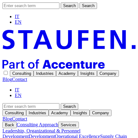
Search
Search
IT
EN
Consulting
Industries
Academy
Insights
Company
Blog
Contact
IT
EN
Search
Consulting
Industries
Academy
Insights
Company
Blog
Contact
Consulting Approach
Back
Services
Leadership, Organizational & Personnel
Development
Development
Operational Excellence
Supply Chain