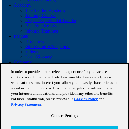
Academy
The Staufen Academy
Training Courses
Dojo – Experiential Training
Best Practice Live
Inhouse Trainings
Insights
Brochures
Studies and Whitepapers
Videos
Lean Glossary
Company
About us
In order to provide a more relevant experience for you, we use
Career
cookies to enable some website functionality. Cookies help us see
Our business cases
BestPractice Partners
which articles most interest you; allow you to easily share articles on
Client portfolio
social media; permit us to deliver content, jobs and ads tailored to
News
your interests and locations; and provide many other site benefits.
Events
For more information, please review our
Cookies Policy
and
Contact
Privacy Statement
.
Partnerships
Blog
Cookies Settings
Copyright © 2026 STAUFEN AG, part of Accenture.