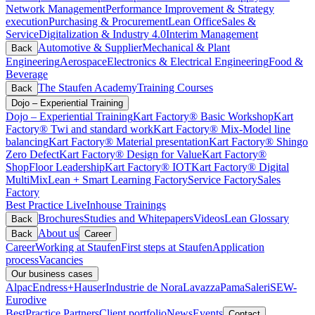
Network Management
Performance Improvement & Strategy
execution
Purchasing & Procurement
Lean Office
Sales &
Service
Digitalization & Industry 4.0
Interim Management
Automotive & Supplier
Mechanical & Plant
Back
Engineering
Aerospace
Electronics & Electrical Engineering
Food &
Beverage
The Staufen Academy
Training Courses
Back
Dojo – Experiential Training
Dojo – Experiential Training
Kart Factory® Basic Workshop
Kart
Factory® Twi and standard work
Kart Factory® Mix-Model line
balancing
Kart Factory® Material presentation
Kart Factory® Shingo
Zero Defect
Kart Factory® Design for Value
Kart Factory®
ShopFloor Leadership
Kart Factory® IOT
Kart Factory® Digital
MultiMix
Lean + Smart Learning Factory
Service Factory
Sales
Factory
Best Practice Live
Inhouse Trainings
Brochures
Studies and Whitepapers
Videos
Lean Glossary
Back
About us
Back
Career
Career
Working at Staufen
First steps at Staufen
Application
process
Vacancies
Our business cases
Alpac
Endress+Hauser
Industrie de Nora
Lavazza
Pama
Saleri
SEW-
Eurodive
BestPractice Partners
Client portfolio
News
Events
Contact