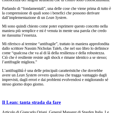
Parlando di “fondamentali”, una delle cose che viene prima di tutto è
la comprensione di quali sono i benefici che possono derivare
dall’implementazione di un
Lean System
.
Mi sono quindi chiesto come poter esprimere questo concetto nella
maniera più semplice e mi è venuta in mente una parola che credo
ne riassuma l’essenza.
Mi riferisco al termine “antifragile”, trattato in maniera approfondita
dallo scrittore Nassim Nicholas Taleb, che nel suo libro lo definisce
come “qualcosa che va al di là della resilienza e della robustezza.
Ciò che è resiliente resiste agli shock e rimane identico a se stesso;
l’antifragile migliora.”
L’antifragilità è una delle principali caratteristiche che dovrebbe
avere un
Lean System
ovvero qualcosa che tragga vantaggio dagli
imprevisti, dagli errori e dai problemi evolvendosi e migliorando sé
stesso giorno dopo giorno.
Il Lean: tanta strada da fare
Articolo di Giancarlo Oriani, General Manager di Staufen Italia. Le