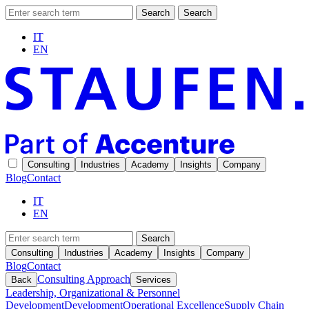
Search
Search
IT
EN
Consulting
Industries
Academy
Insights
Company
Blog
Contact
IT
EN
Search
Consulting
Industries
Academy
Insights
Company
Blog
Contact
Consulting Approach
Back
Services
Leadership, Organizational & Personnel
Development
Development
Operational Excellence
Supply Chain