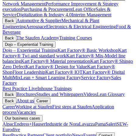
Network Management
Performance Improvement & Strategy
execution
Purchasing & Procurement
Lean Office
Sales &
Service
Digitalization & Industry 4.0
Interim Management
Automotive & Supplier
Mechanical & Plant
Back
Engineering
Aerospace
Electronics & Electrical Engineering
Food &
Beverage
The Staufen Academy
Training Courses
Back
Dojo – Experiential Training
Dojo – Experiential Training
Kart Factory® Basic Workshop
Kart
Factory® Twi and standard work
Kart Factory® Mix-Model line
balancing
Kart Factory® Material presentation
Kart Factory® Shingo
Zero Defect
Kart Factory® Design for Value
Kart Factory®
ShopFloor Leadership
Kart Factory® IOT
Kart Factory® Digital
MultiMix
Lean + Smart Learning Factory
Service Factory
Sales
Factory
Best Practice Live
Inhouse Trainings
Brochures
Studies and Whitepapers
Videos
Lean Glossary
Back
About us
Back
Career
Career
Working at Staufen
First steps at Staufen
Application
process
Vacancies
Our business cases
Alpac
Endress+Hauser
Industrie de Nora
Lavazza
Pama
Saleri
SEW-
Eurodive
BestPractice Partners
Client portfolio
News
Events
Contact