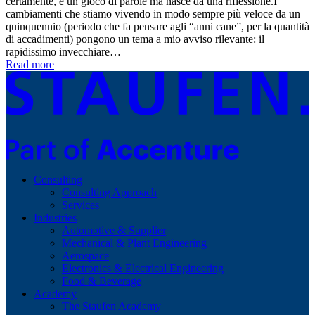
certamente, è un gioco di parole ma nasce da una riflessione.I
cambiamenti che stiamo vivendo in modo sempre più veloce da un
quinquennio (periodo che fa pensare agli “anni cane”, per la quantità
di accadimenti) pongono un tema a mio avviso rilevante: il
rapidissimo invecchiare…
Read more
Consulting
Consulting Approach
Services
Industries
Automotive & Supplier
Mechanical & Plant Engineering
Aerospace
Electronics & Electrical Engineering
Food & Beverage
Academy
The Staufen Academy