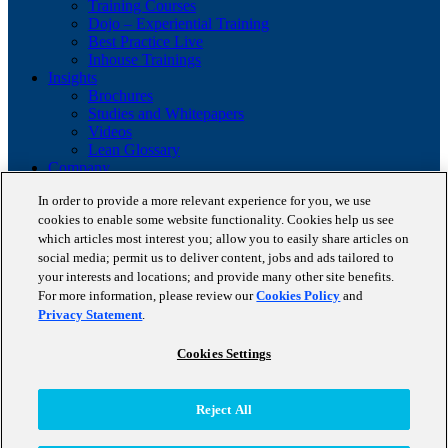
Training Courses
Dojo – Experiential Training
Best Practice Live
Inhouse Trainings
Insights
Brochures
Studies and Whitepapers
Videos
Lean Glossary
Company
About us
In order to provide a more relevant experience for you, we use
Career
cookies to enable some website functionality. Cookies help us see
Our business cases
BestPractice Partners
which articles most interest you; allow you to easily share articles on
Client portfolio
social media; permit us to deliver content, jobs and ads tailored to
News
your interests and locations; and provide many other site benefits.
Events
For more information, please review our
Cookies Policy
and
Contact
Privacy Statement
.
Partnerships
Blog
Cookies Settings
Copyright © 2026 STAUFEN AG, part of Accenture.
Reject All
Terms of use
Data Protection