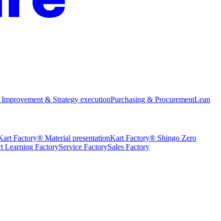
 Improvement & Strategy execution
Purchasing & Procurement
Lean
Kart Factory® Material presentation
Kart Factory® Shingo Zero
t Learning Factory
Service Factory
Sales Factory