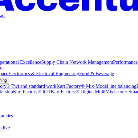
act
perational Excellence
Supply Chain Network Management
Performance
nt
pace
Electronics & Electrical Engineering
Food & Beverage
ning
tory® Twi and standard work
Kart Factory® Mix-Model line balancing
dership
Kart Factory® IOT
Kart Factory® Digital MultiMix
Lean + Smar
ancies
dive