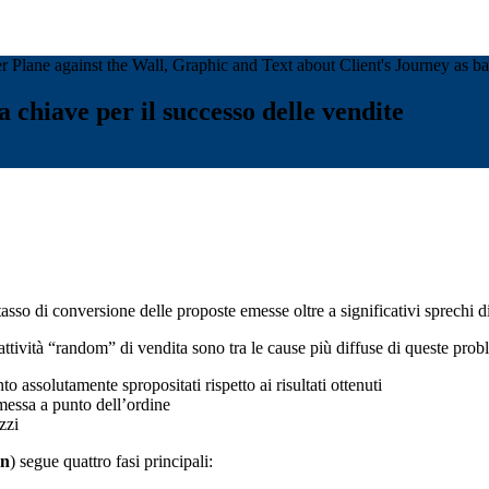
a chiave per il successo delle vendite
sso di conversione delle proposte emesse oltre a significativi sprechi di 
attività “random” di vendita sono tra le cause più diffuse di queste prob
o assolutamente spropositati rispetto ai risultati ottenuti
messa a punto dell’ordine
zzi
an
) segue quattro fasi principali: