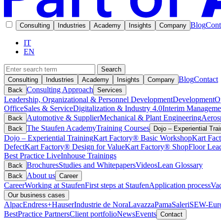
Blog
Cont
Consulting
Industries
Academy
Insights
Company
IT
EN
Search
Blog
Contact
Consulting
Industries
Academy
Insights
Company
Consulting Approach
Back
Services
Leadership, Organizational & Personnel Development
Development
O
Office
Sales & Service
Digitalization & Industry 4.0
Interim Manageme
Automotive & Supplier
Mechanical & Plant Engineering
Aeros
Back
The Staufen Academy
Training Courses
Back
Dojo – Experiential Trai
Dojo – Experiential Training
Kart Factory® Basic Workshop
Kart Fac
Defect
Kart Factory® Design for Value
Kart Factory® ShopFloor Lea
Best Practice Live
Inhouse Trainings
Brochures
Studies and Whitepapers
Videos
Lean Glossary
Back
About us
Back
Career
Career
Working at Staufen
First steps at Staufen
Application process
Vac
Our business cases
Alpac
Endress+Hauser
Industrie de Nora
Lavazza
Pama
Saleri
SEW-Euro
BestPractice Partners
Client portfolio
News
Events
Contact