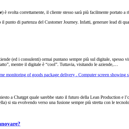
ne
) è svolta correttamente, il cliente stesso sarà più facilmente portato a 
il punto di partenza del Customer Journey. Infatti, generare lead di qua
ende (ed i consulenti) ormai puntano sempre più sul digitale, spesso vist
tto”, mentre il digitale è “cool”. Tuttavia, visitando le aziende,…
to a Chatgpt quale sarebbe stato il futuro della Lean Production e l’out
lla) si sta evolvendo verso una fusione sempre più stretta con le tecno
innovare?