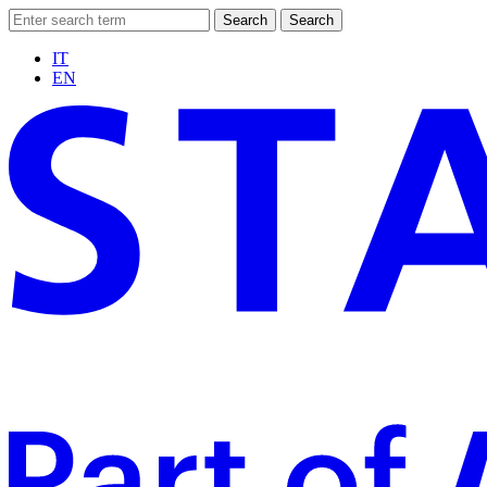
Search
Search
IT
EN